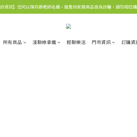
詐資訊】任何以陳月卿老師名義，販售粉狀類商品皆為詐騙，請勿相信購
所有商品
淺聊綠拿鐵
輕聊樂活
門市資訊
訂購資