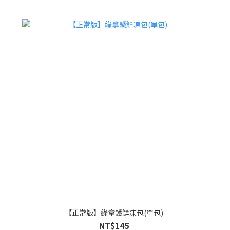
【正常版】綠拿鐵鮮凍包(單包)
NT$145