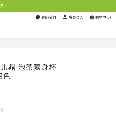
買！
聯絡我們
會員登入
購物車(0)
m 北鼎 泡茶隨身杯
-四色
60