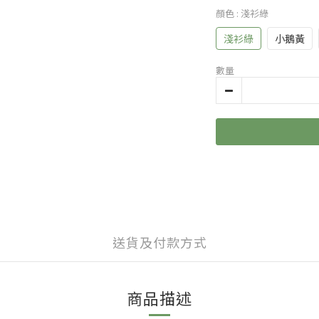
顏色
: 淺衫綠
淺衫綠
小鵝黃
數量
送貨及付款方式
商品描述