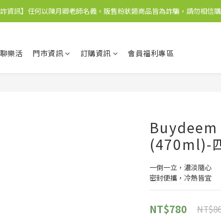
詐資訊】任何以陳月卿老師名義，販售粉狀類商品皆為詐騙，請勿相信購
聊樂活
門市資訊
訂購資訊
會員福利專區
Buydee
(470ml)
一倒一立，濃淡隨心
密封便攜，冷熱皆宜
NT$780
NT$8