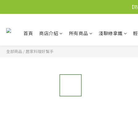
【防
首頁
商店介紹
所有商品
淺聊綠拿鐵
輕
全部商品
/
居家料理好幫手