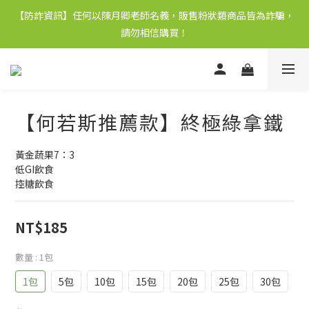
【防詐資訊】任何以陳月卿老師名義，販售粉狀類商品皆為詐騙，
請勿相信購買！
【何若斯推薦款】終極綠拿鐵
黃金蔬果7：3
低GI飲食
控糖飲食
NT$185
數量
: 1包
1包
5包
10包
15包
20包
25包
30包