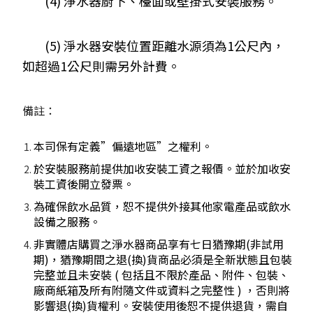
(4) 淨水器廚下、檯面或壁掛式安裝服務。
(5) 淨水器安裝位置距離水源須為1公尺內，
如超過1公尺則需另外計費。
備註：
本司保有定義”偏遠地區”之權利。
於安裝服務前提供加收安裝工資之報價。並於加收安
裝工資後開立發票。
為確保飲水品質，恕不提供外接其他家電產品或飲水
設備之服務。
非實體店購買之淨水器商品享有七日猶豫期(非試用
期)，猶豫期間之退(換)貨商品必須是全新狀態且包裝
完整並且未安裝 ( 包括且不限於產品、附件、包裝、
廠商紙箱及所有附隨文件或資料之完整性 ) ，否則將
影響退(換)貨權利。安裝使用後恕不提供退貨，需自